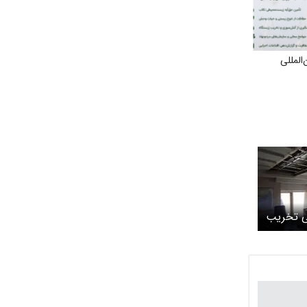
المللی
لی تخریب