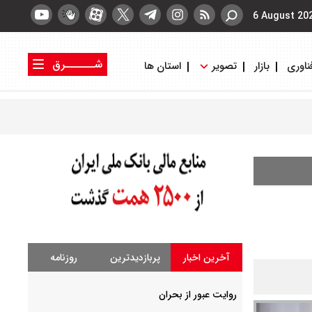
6 August 20
شــــــرق
ناوری
بازار
تصویر
استان ها
کتاب شرق
روزنامه شرق
آخرین اخبار
پربازدیدترین
روزنامه
روایت عبور از بحران