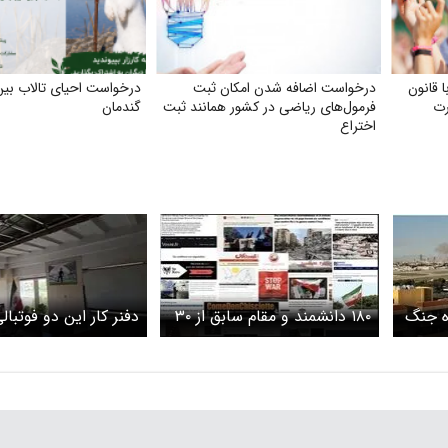
 قانون
درخواست اضافه شدن امکان ثبت
درخواست احیای تالاب بین‌
فرمول‌های ریاضی در کشور همانند ثبت
گندمان
اختراع
ه جنگ
۱۸۰ دانشمند و مقام سابق از ۳۰
دفنر کار این دو فوتبا
ات
کشور نامه ای سرگشاده برای
شد + عکس
پایان دادن به جنگ آمریکا علیه
ایران منتشر کردند