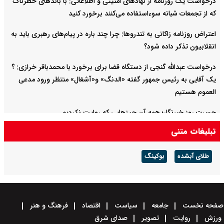
درخواست یک روزنامه از نهادهای امنیتی و اطلاعاتی: با باند‌های خطرناک
که از تجمعات شبانه سوءاستفاده می‌کنند برخورد کنید
اعتراض روزنامه زاکانی به تندروها‌: چرا چند باره در پیام‌های رهبری باید به
انقلابیون تذکر داده شود؟
درخواست عبدالله گنجی از دستگاه قضا برای برخورد با محمدباقر خرازی: ؟
یک آقایی به رئیس جمهور گفته «الدنگ» و«آشغال» منتظر ورود مدعی
العموم هستیم
حسرت روز خبرنگار؛ همه آن چیزهایی که روایت نکردیم
تبلیغات متنی
از ادعای کذب تا دعوت به سرنگونی دولت
طلای آبشده
بوکینگ
صفحه نخست
جامعه
سیاست
اقتصاد
فرهنگ و هنر
ورزش
روایت
تصویر
صدای شرق