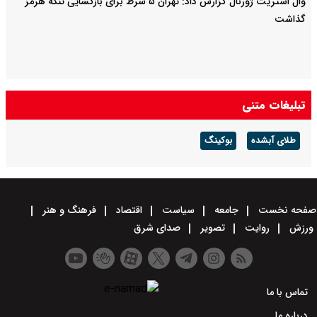
وال استریت ژورنال گزارش داد: تهران ۵ شرط برای بازگشایی تنگه هرمز
گذاشت
تبلیغات متنی
طلای آبشده
بوکینگ
صفحه نخست
جامعه
سیاست
اقتصاد
فرهنگ و هنر
ورزش
روایت
تصویر
صدای شرق
تماس با ما
درباره ما