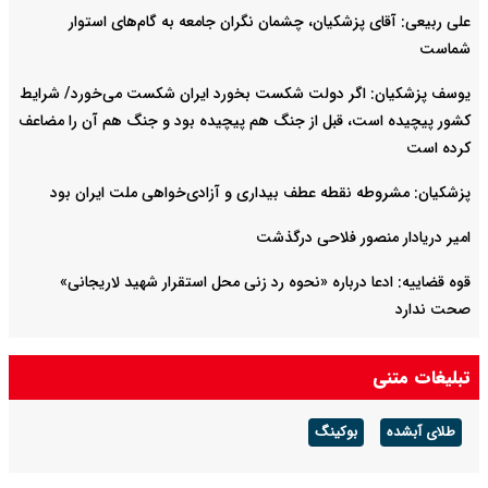
علی ربیعی: آقای پزشکیان، چشمان نگران جامعه به گام‌های استوار
شماست
یوسف پزشکیان: اگر دولت شکست بخورد ایران شکست می‌خورد/ شرایط
کشور پیچیده است، قبل از جنگ هم پیچیده بود و جنگ هم آن را مضاعف‌
کرده است
پزشکیان: مشروطه نقطه عطف بیداری و آزادی‌خواهی ملت ایران بود
امیر دریادار منصور فلاحی درگذشت
قوه قضاییه: ادعا درباره «نحوه رد زنی محل استقرار شهید لاریجانی»
صحت ندارد
سرپرست وزارت دفاع: دست نیروهای مسلح برای پاسخ به تهدیدات پُر
تبلیغات متنی
است
طلای آبشده
بوکینگ