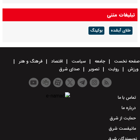
سخنگوی سپاه: تنگه هرمز را تا زمانی که دشمن همه شرایط ما را بپذیرد
تبلیغات متنی
حفظ می‌کنیم + ویدئو
طلای آبشده
بوکینگ
صفحه نخست
جامعه
سیاست
اقتصاد
فرهنگ و هنر
ورزش
روایت
تصویر
صدای شرق
تماس با ما
درباره ما
حمایت از شرق
مانیفست شرق
نویسندگان شرق