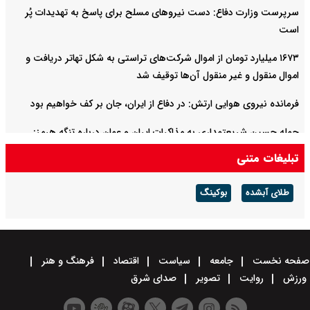
سرپرست وزارت دفاع: دست نیروهای مسلح برای پاسخ به تهدیدات پُر
است
۱۶۷۳ میلیارد تومان از اموال شرکت‌های تراستی به شکل تهاتر دریافت و
اموال منقول و غیر منقول آن‌ها توقیف شد
فرمانده نیروی هوایی ارتش: در دفاع از ایران، جان بر کف خواهیم بود
حمله حسین شریعتمداری به مذاکرات ایران و عمان درباره تنگه هرمز:
دارید تنگه را برای آمریکا باز می‌کنید
تبلیغات متنی
ماجرای حمله خلبانان ایرانی بدون جی‌پی‌اس به پایگاه آمریکا چه بود؟ +
طلای آبشده
بوکینگ
ویدیو
صفحه نخست
جامعه
سیاست
اقتصاد
فرهنگ و هنر
ورزش
روایت
تصویر
صدای شرق