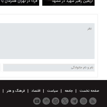
اربعین رهبر شهید در مشهد
فردا در تهران همزمان با
برگزار شد + ویدیو
چهلمین روز شهادت رهبر
تمهیدات ترافیکی برقرار 
صفحه نخست
جامعه
سیاست
اقتصاد
فرهنگ و هنر
و