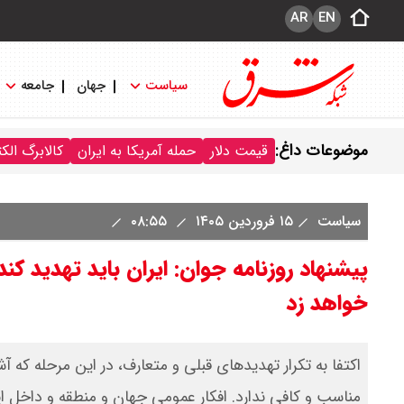
AR
EN
سیاست
جهان
جامعه
موضوعات داغ:
قیمت دلار
حمله آمریکا به ایران
کالابرگ الک
سیاست
۱۵ فروردین ۱۴۰۵
۰۸:۵۵
پیشنهاد روزنامه جوان: ایران باید تهدید کن
خواهد زد
اکتفا به تکرار تهدیدهای قبلی و متعارف، در این مرحله که آ
مناسب و کافی ندارد. افکار عمومی جهان و منطقه و داخل ایر