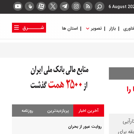
6 August 20
شــــــرق
ناوری
بازار
تصویر
استان ها
کتاب شرق
روزنامه شرق
را
آخرین اخبار
پربازدیدترین
روزنامه
ارآیی
روایت عبور از بحران
قه برای