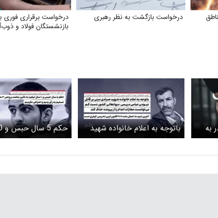
ناطق
درخواست بازگشت به نظر رهبری
درخواست برقراری فوری بی
بازنشستگان فولاد و ذوب‌
 به
​باتوجه به اعلام خانواده شهید
صیادی مبنی بر قاتل نبودن
عباس دریس، دیوانعالی کشور
ماه پیش صادر و قطع
دست کم می‌توانست مجازات
تسلیم به رأی زدیم و 
اعدام را از پرونده حذف کند/
نکردیم
آخرین امید ما، اعمال ماده ۴۷۷
قانون آیین دادرسی کیفری
است