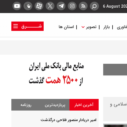
6 August 20
شــــــرق
ناوری
بازار
تصویر
استان ها
کتاب شرق
روزنامه شرق
اسلامی و
آخرین اخبار
پربازدیدترین
روزنامه
امیر دریادار منصور فلاحی درگذشت