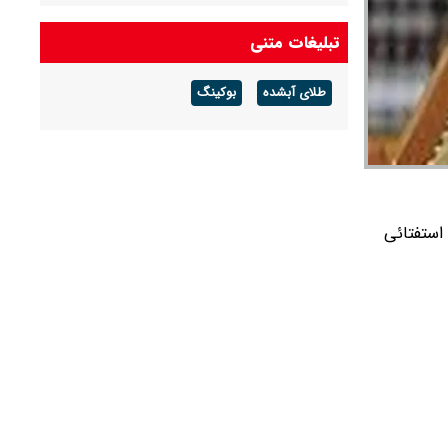
وضعیت سه خلبان عملیات حمله به پایگاه العدید
هنوز مشخص نیست
تبلیغات متنی
احتمال شنیده شدن صدای انفجار در پاکدشت
طلای آبشده
بوکینگ
تهران/ شهروندان نگران نباشند
روایت دوم پزشکیان با موضوع اقتصاد و معیشت
مردم امشب پخش می‌شود
استفتائی