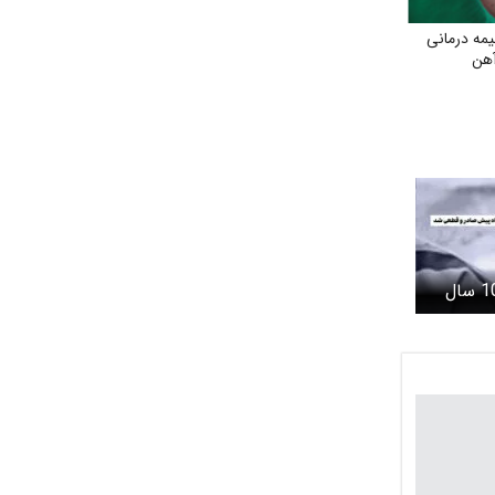
مه درمانی
آهن
حکم 5 سال حبس و 10 سال
تبعید به نائین محمد بروغنی 3
ی شد/
اعتراض