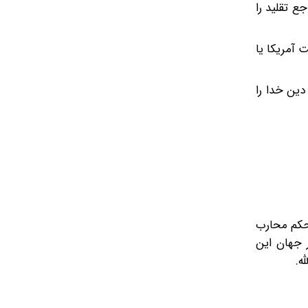
ع تقلید را
 آمریکا یا
دین خدا را
 حکم محارب
 جهان این
ه.