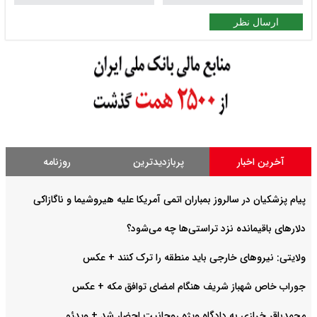
ارسال نظر
آخرین اخبار
پربازدیدترین
روزنامه
پیام پزشکیان در سالروز بمباران اتمی آمریکا علیه هیروشیما و ناگازاکی
دلارهای باقیمانده نزد تراستی‌ها چه می‌شود؟
ولایتی: نیروهای خارجی باید منطقه را ترک کنند +‌ عکس
جوراب خاص شهباز شریف هنگام امضای توافق مکه + عکس
محمدباقر خرازی به دادگاه ویژه روحانیت احضار شد + ویدئو