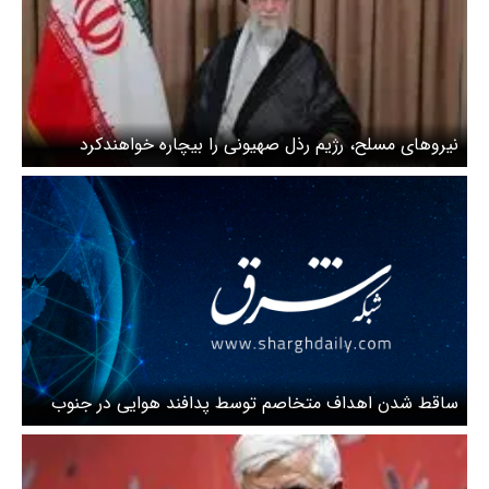
نیروهای مسلح، رژیم رذل صهیونی را بیچاره خواهندکرد
ساقط شدن اهداف متخاصم توسط پدافند هوایی در جنوب
تهران + ویدئو