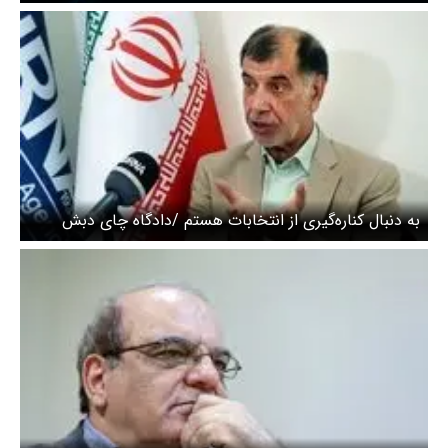
به دنبال کناره‌گیری از انتخابات هستم /دادگاه چای دبش
علنی برگزار شود /احتمالا اصولگرایان ۲ لیست از تهران می
دهند