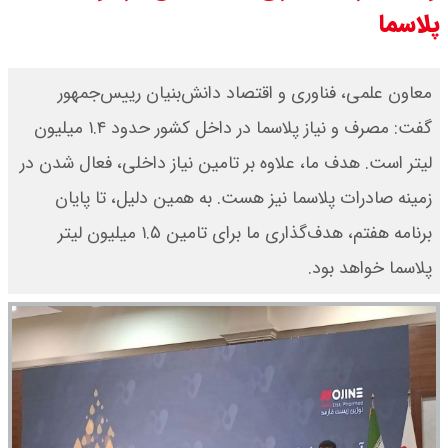
پلاسما
اجتماعی پرداخت نمی شود؟
جزئیات عرضه اولیه احیا در فرابورس
معاون علمی، فناوری و اقتصاد دانش‌بنیان رییس‌جمهور
گفت: مصرف و نیاز پلاسما در داخل کشور حدود ۱.۴ میلیون
اعلام شد
لیتر است. هدف ما، علاوه بر تامین نیاز داخلی، فعال شدن در
قیمت بیت کوین،تتر و اتریوم امروز
زمینه صادرات پلاسما نیز هست. به همین دلیل، تا پایان
جمعه ۱۶ مرداد۱۴۰۵ / قیمت بیت
برنامه هفتم، هدف‌گذاری ما برای تامین ۱.۵ میلیون لیتر
پلاسما خواهد بود.
کوین چند؟ + جدول