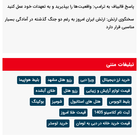
پاسخ قالیباف به ترامپ: واقعیت‌ها را بپذیرید و به تعهدات خود عمل کنید
سخنگوی ارتش: ارتش ایران امروز به رغم دو جنگ گذشته در آمادگی بسیار
مناسبی قرار دارد
تبلیغات متنی
خرید ارز دیجیتال
ویزا دبی
رزرو هتل مشهد
بلیط هواپیما
قیمت لوازم آرایش و زیبایی
رزرو هتل
طلای آبشده
بلیط اتوبوس
هتل های استانبول
شومیز
بوکینگ
ثبت نام کلاسینو 1405
قیمت طلا امروز
قیمت خرید خانه در دبی به تومان
خرید توستر