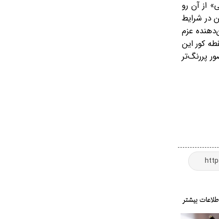
» از آن رو
ن در شرایط
دهنده عزم
طه کور این
 پررنگ‌تر