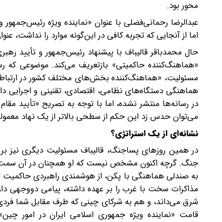
محور بود.
عبدالرضا رحمانی‌فضلی با عنوان «نماینده ویژه رئیس‌جمهور و
اما از آنجایی که تجربه کافی در این‌گونه موارد را نداشت، عنو
حال محمدباقر قالیباف با پیشنهاد رئیس‌جمهور و تأیید رهبری
«هماهنگ‌کننده حاکمیتی» بازتعریف می‌کند. موضوعی که رسانه
مسئولیت، «هماهنگ‌کننده بخش‌های مختلف کشور در ارتباط با
هماهنگی دستگاه‌های نظامی، اقتصادی، تقنینی و اجرایی دار
در رسانه‌ها منتشر نشده، اما با توجه به تصریح «تأیید م
می‌توان حدس زد این حکم از سطحی بالاتر از یک نهاد معمو
نشانه‌ای از یک استراتژی؟
در همین روزهای پساجنگ، قالیباف مسئولیت دیگری نیز بر 
جنگ. گرچه اکنون مشخص نیست که او همچنان در آن سمت باقی
به صندلی هماهنگی با پکن، از هوشمندی راهبردی حاکمیت ایر
مذاکرات سخت با غرب را بر عهده داشته، پیامی دووجهی دارد 
شرق می‌داند، و هم به شرکای چینی که طرف مقابل شما فردی
قامت «نماینده ویژه جمهوری اسلامی ایران در امور چین