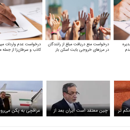
یره
درخواست منع دریافت مبلغ از رانندگان
درخواست عدم واردات میوه‌
دم
در مرزهای خروجی بابت اسکن بار
کاذب و سرطان‌زا از جمله م
کم تر
چین معتقد است ایران بعد از
عراقچی به پکن می‌رود
ند
جنگ متفاوت از قبل است