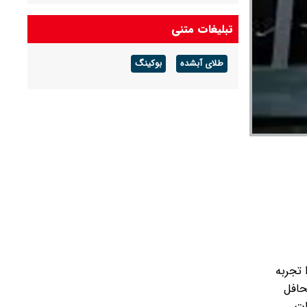
تبلیغات متنی
طلای آبشده
بوکینگ
 را تجربه
حافل
ات