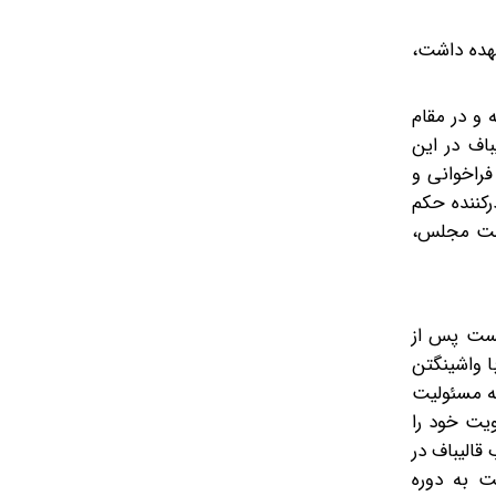
عهده داشت،
 و در مقام
باف در این
فراخوانی و
رکننده حکم
است مجلس،
خست پس از
ا واشینگتن
که مسئولیت
ویت خود را
قالیباف در
ت به دوره