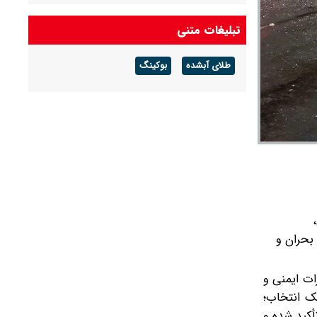
تبلیغات متنی
طلای آبشده
بوکینگ
 بحران و
ات ایمنی و
ک انتخاب؛
تأکید شده و