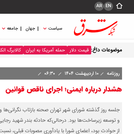
AR
EN
سیاست
جهان
جامعه
موضوعات داغ:
قیمت دلار
حمله آمریکا به ایران
کالابرگ الک
روزنامه
۱۰ اردیبهشت ۱۴۰۴
۰۶:۳۰
هشدار درباره ایمنی؛ اجرای ناقص قوانین
جلسه روز گذشته شورای شهر تهران صحنه بازتاب نگرانی‌ها و
و توسعه زیرساخت‌ها بود. در‌حالی‌که حادثه بندر شهید رجا
از حوادث بود، اعضای شورا با یادآوری مصوبات قبلی، نسبت 