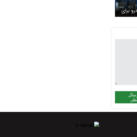
رو برای
 خودرو+
سال
ظر