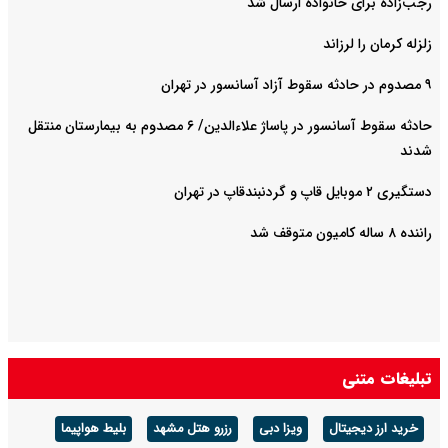
رجب‌زاده برای خانواده ارسال شد
زلزله کرمان را لرزاند
۹ مصدوم در حادثه سقوط آزاد آسانسور در تهران
حادثه سقوط آسانسور در پاساژ علاءالدین/ ۶ مصدوم به بیمارستان منتقل
شدند
دستگیری ۲ موبایل قاپ و گردنبندقاپ در تهران
راننده ۸ ساله کامیون متوقف شد
تبلیغات متنی
خرید ارز دیجیتال
ویزا دبی
رزرو هتل مشهد
بلیط هواپیما