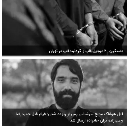
دستگیری ۲ موبایل قاپ و گردنبندقاپ در تهران
قتل هولناک مداح سرشناس پس از ربوده شدن؛ فیلم قتل حمیدرضا
رجب‌زاده برای خانواده ارسال شد