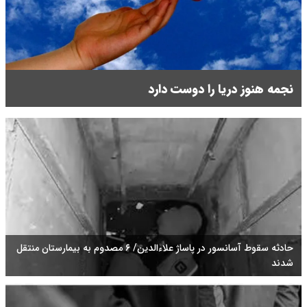
نجمه هنوز دریا را دوست دارد
حادثه سقوط آسانسور در پاساژ علاءالدین/ ۶ مصدوم به بیمارستان منتقل
شدند