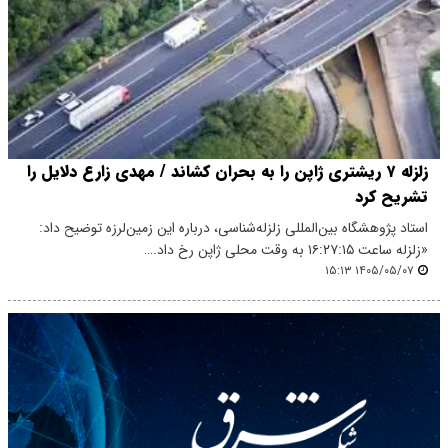
زلزله ۷ ریشتری ژاپن را به بحران کشاند / مهدی زارع دلایل را
تشریح کرد
استاد پژوهشگاه بین‌المللی زلزله‌شناسی، درباره این زمین‌لرزه توضیح داد:
«زلزله ساعت ۱۶:۲۷:۱۵ به وقت محلی ژاپن رخ داد.…
۱۴۰۵/۰۵/۰۷ ۱۵:۱۳