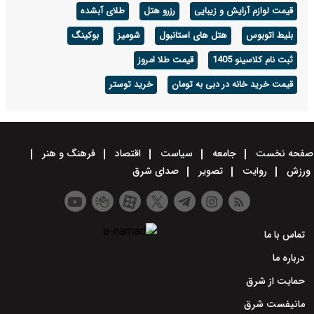
قیمت لوازم آرایش و زیبایی
رزرو هتل
طلای آبشده
بلیط اتوبوس
هتل های استانبول
شومیز
بوکینگ
ثبت نام کلاسینو 1405
قیمت طلا امروز
قیمت خرید خانه در دبی به تومان
خرید توستر
صفحه نخست
جامعه
سیاست
اقتصاد
فرهنگ و هنر
ورزش
روایت
تصویر
صدای شرق
تماس با ما
درباره ما
حمایت از شرق
مانیفست شرق