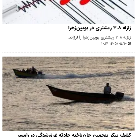
زلزله ۳.۸ ریشتری در بویین‌زهرا
زلزله ۳.۸ ریشتری بویین‌زهرا را لرزاند.
۱۴۰۵/۰۵/۱۰ ۱۰:۱۴
کشف پیکر پنجمین جان‌باخته حادثه غرق‌شدگی در رامسر