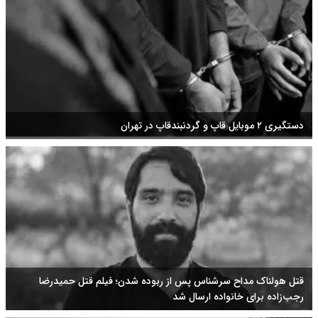
دستگیری ۲ موبایل قاپ و گردنبندقاپ در تهران
قتل هولناک مداح سرشناس پس از ربوده شدن؛ فیلم قتل حمیدرضا
رجب‌زاده برای خانواده ارسال شد