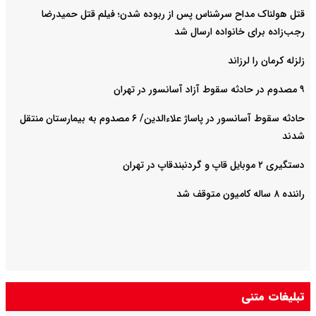
قتل هولناک مداح سرشناس پس از ربوده شدن؛ فیلم قتل حمیدرضا
رجب‌زاده برای خانواده ارسال شد
زلزله کرمان را لرزاند
۹ مصدوم در حادثه سقوط آزاد آسانسور در تهران
حادثه سقوط آسانسور در پاساژ علاءالدین/ ۶ مصدوم به بیمارستان منتقل
شدند
دستگیری ۲ موبایل قاپ و گردنبندقاپ در تهران
راننده ۸ ساله کامیون متوقف شد
تبلیغات متنی