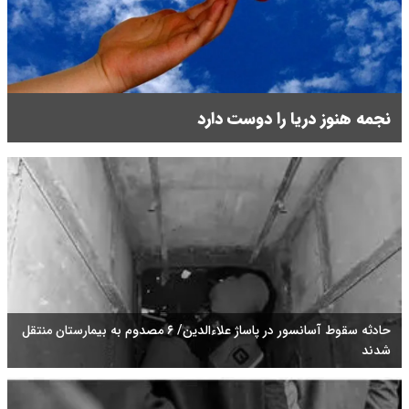
نجمه هنوز دریا را دوست دارد
حادثه سقوط آسانسور در پاساژ علاءالدین/ ۶ مصدوم به بیمارستان منتقل
شدند