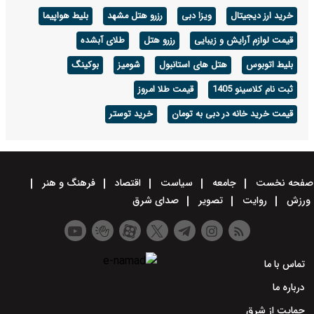
خرید ارز دیجیتال
ویزا دبی
رزرو هتل مشهد
بلیط هواپیما
قیمت لوازم آرایش و زیبایی
رزرو هتل
طلای آبشده
بلیط اتوبوس
هتل های استانبول
شومیز
بوکینگ
ثبت نام کلاسینو 1405
قیمت طلا امروز
قیمت خرید خانه در دبی به تومان
خرید توستر
صفحه نخست
جامعه
سیاست
اقتصاد
فرهنگ و هنر
ورزش
روایت
تصویر
صدای شرق
تماس با ما
درباره ما
حمایت از شرق