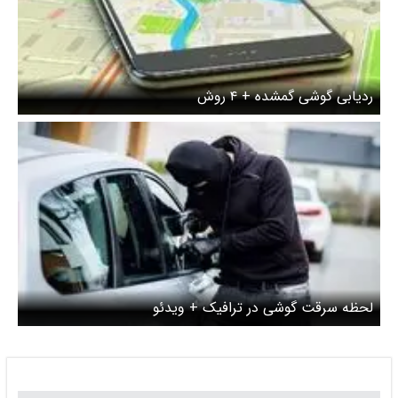
ردیابی گوشی گمشده + ۴ روش
لحظه سرقت گوشی در ترافیک + ویدئو