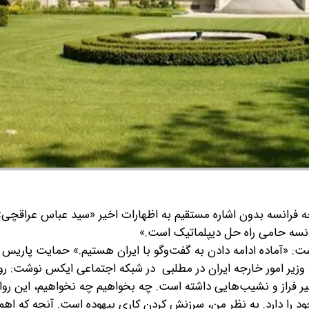
فرانسه بدون اشاره مستقیم به اظهارات اخیر «سید عباس عراقچی» و
رانسه حامی راه حل دیپلماتیک است.»
ت: «آماده ادامه دادن به گفت‌وگو با ایران هستیم.»
حمایت پاریس ا
زیر امور خارجه ایران در مطلبی در شبکه اجتماعی ایکس نوشت: روا
اخیر فراز و نشیب‌هایی داشته است. چه بخواهیم چه نخواهیم، این روا
 دارد. به نظر من، سرزنش کردن کاری بیهوده است. آنچه که اهم