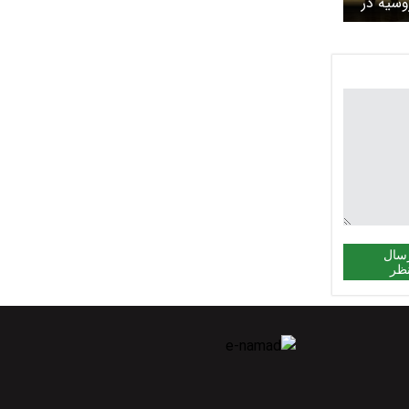
سیه در
 /از
عمان در
اقچی و
سال
ظر