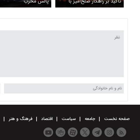
تأکید بر راهکار صلح‌آمیز با
پالس مخرب
تهران
صفحه نخست
جامعه
سیاست
اقتصاد
فرهنگ و هنر
و