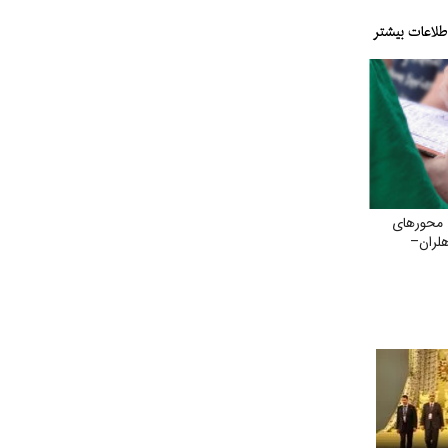
 محورهای
هلران–