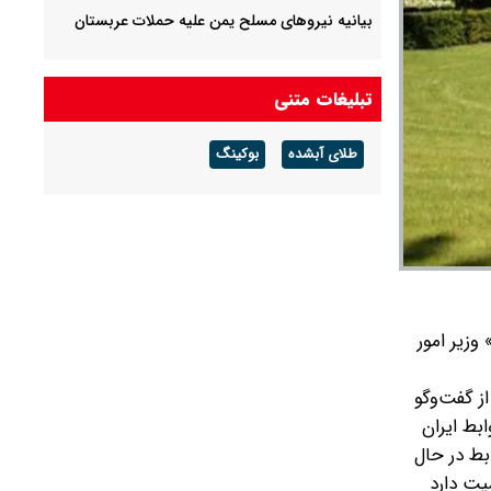
بیانیه نیروهای مسلح یمن علیه حملات عربستان
تبلیغات متنی
طلای آبشده
بوکینگ
زیر امور
ز گفت‌وگو
بط ایران
بط در حال
یت دارد