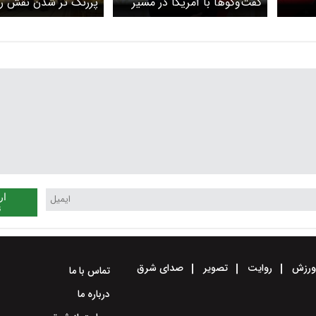
گفت‌وگوها با آمریکا در مسیر
پررنگ تر شدن نقش رو
درست پیش می‌رود/ محتاطانه
مذاکرات هسته‌ای ایران
خوش‌بین هستیم
دیدار پوتین و سلطان 
کرملین تا سفرهای عر
ویتکاف به مسکو
ار
ن
رزش
روایت
تصویر
صدای شرق
تماس با ما
درباره ما