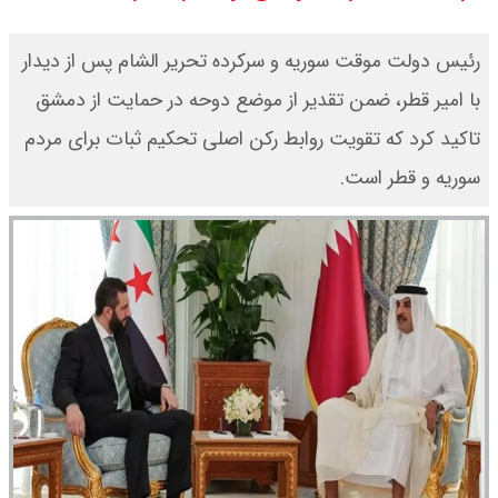
سی ان ان گزارش داد : ترامپ ۲ سنگر
رئیس دولت موقت سوریه و سرکرده تحریر الشام پس از دیدار
سنتی جمهوری‌خواهان را از دست می
با امیر قطر، ضمن تقدیر از موضع دوحه در حمایت از دمشق
تاکید کرد که تقویت روابط رکن اصلی تحکیم ثبات برای مردم
دهد؟
سوریه و قطر است.
بنزین برای دولت چقدر تمام می شود؟
یک ادعا: برخی مالکان اجاره بها را ۶۰
درصد افزایش می دهند