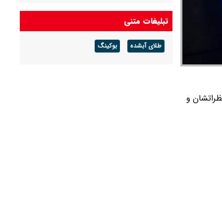
ونس: ایرانی‌ها طرف بسیار دشواری برای مذاکره
هستند/ از تمام ابزارهای فشار استفاده خواهیم کرد
تبلیغات متنی
۱۵ کشته در حملات شبانه روسیه به اوکراین
طلای آبشده
بوکینگ
خط و نشان کره شمالی برای ژاپن
قض قوانین در ابراز نظراتشان و