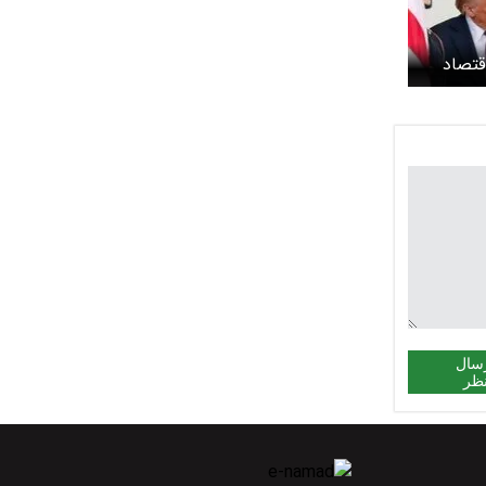
قتصاد
سال
ظر