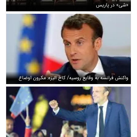
«شی» در پاریس
واکنش فرانسه به وقایع روسیه/ کاخ الیزه: مکرون اوضاع
روسیه را از نزدیک زیر نظر دارد