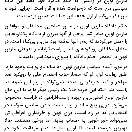
مارین لوپن در واکنش به حکم صادره خود گفته این مرگ
سیاسی من است که درخواست شده و قرار است اجرایی شود و
من فکر می‌کنم از اول هدف این عملیات همین بوده است.
حکم دادکاه مارین لوپن در میان هیاهوی مخالفان و موافقان
مارین لوپن صادر شد. برخی از آنها بیرون از دادگاه پلاکاردهایی
را حمل می‌کردند که روی آنها نوشته بود مارین بی‌گناه است. در
مقابل مخالفان رویکردهای تند و راست‌گرایانه و افراطی مارین
لوپن در تجمعی حکم دادگاه را پیروزی دموکراسی نامیدند.
در مورد آینده سیاسی مارین لوپن ۵۶ ساله دو روایت وجود دارد.
طبق روایت اول، او که معمار حزب اجتماع ملی با رویکرد ضد
مهاجر و ضد چپ‌گرایی است، نمی‌تواند از زیر این ضربه قد
راست کند. البته این حزب حالا یک رئیس دیگر دارد، با این حال
مارین لوپن اصلی‌ترین چهره راست‌افراطی در فرانسه محسوب
می‌شود. دوری پنج ساله و و از دست دادن شانس شرکت در
انتخاباتی که در راه است، برای لوپن و طرفداران افراطی‌اش
نمی‌تواند خبر خوبی به حساب بیاید. اما برخی معتقدند حالا
بهترین فرصت است تا لوپن سال‌ها عدم موفقیت خود در