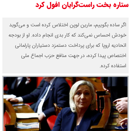
ستاره بخت راست‌گرایان افول کرد
قیمت طلا ۱۸ عیار امروز جمعه ۱۶ مرداد
اگر ساده بگوییم، مارین لوپن اختلاس کرده است و می‌گوید
۱۴۰۵ اعلام شد/ طلا بر مدار صعود
خودش احساس نمی‌کند که کار بدی انجام داده. او از بودجه
قیمت نفت امروز جمعه ۱۶ مرداد ۱۴۰۵
اتحادیه اروپا که برای پرداخت دستمزد دستیاران پارلمانی
/ نفت صعودی شد + جدول
اختصاص پیدا کرده، در جهت منافع حزب اجماع ملی
استفاده کرده.