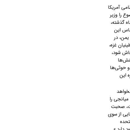
امی آمریکا
ع را وزیر
مسلح یمنی اعلام کرده است. در همین راستا، روبیو، وزیر خارجه ایالات متحده، ادعا کرد که حوثی‌ها طی ۱۸ ماه گذشته،
ساس این
یمن، در
ینیان غزه،
فاش شود،
تنش‌ها
و حوثی‌ها
ه این
نخواهد
میانجی را
است، صحبت
هایی از سوی
تحده
 دارد.»