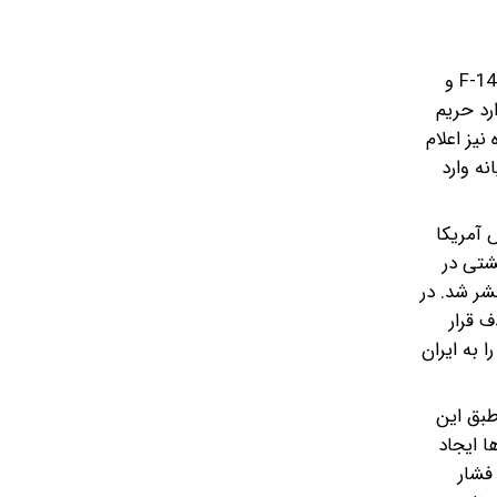
ساعاتی پیش، شبکه العالم به نقل از منابع ایرانی گزارش داد که پهپاد جاسوسی MQ-4C آمریکا پس از رهگیری توسط جنگنده‌های F-14 و
رد حریم
یز اعلام
ه وارد
 آمریکا
شتی در
شر شد. در
 قرار
 به ایران
طبق این
ا ایجاد
فشار