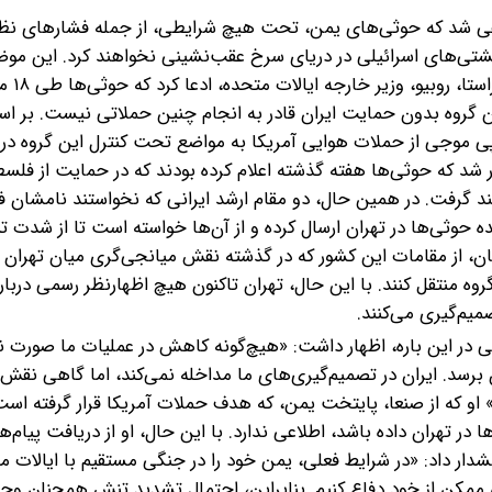
مدعی شد که حوثی‌های یمن، تحت هیچ شرایطی، از جمله فشارهای نظ
شتی‌های اسرائیلی در دریای سرخ عقب‌نشینی نخواهند کرد. این موضو
امور خارجه این گروه 
بر ا
 پی موجی از حملات هوایی آمریکا به مواضع تحت کنترل این گروه در 
ر شد که حوثی‌ها هفته گذشته اعلام کرده بودند که در حمایت از فلسط
ند گرفت. در همین حال، دو مقام ارشد ایرانی که نخواستند نامشان 
نده حوثی‌ها در تهران ارسال کرده و از آن‌ها خواسته است تا از شدت 
ان، از مقامات این کشور که در گذشته نقش میانجی‌گری میان تهران 
روه منتقل کنند. با این حال، تهران تاکنون هیچ اظهارنظر رسمی دربار
میم‌گیری می‌کنند.
 در این باره، اظهار داشت: «هیچ‌گونه کاهش در عملیات ما صورت 
برسد. ایران در تصمیم‌گیری‌های ما مداخله نمی‌کند، اما گاهی نقش 
.» او که از صنعا، پایتخت یمن، که هدف حملات آمریکا قرار گرفته 
ا در تهران داده باشد، اطلاعی ندارد. با این حال، او از دریافت پیام‌
دار داد: «در شرایط فعلی، یمن خود را در جنگی مستقیم با ایالات م
 ممکن از خود دفاع کنیم. بنابراین، احتمال تشدید تنش همچنان وجود