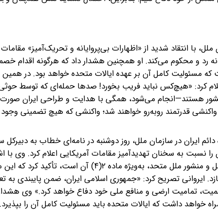
 ملل، با انتقاد شدید از «اظهارات بی‌پروایانه و تحریک‌آمیز» مقامات 
عانه رد و محکوم می‌کند. او همچنین هشدار داد که هرگونه اقدام خصما
 که مسئولیت کامل آن بر عهده ایالات متحده خواهد بود. در همین 
اعلام کرد: «هیچ‌کس نباید فریب بخورد! صدها حمله‌ای که توسط حوثی
 کشور هستند—انجام می‌شود، همگی با هدایت و طراحی ایران صورت م
 واکنشی قدرتمند روبه‌رو خواهند شد؛ واکنشی که هیچ تضمینی وجود ند
 دائم ایران در سازمان ملل، روز دوشنبه در نامه‌ای خطاب به دبیرکل س
 نسبت به سخنان تهدیدآمیز مقامات آمریکایی اعلام کرد. وی با اشا
اینکه چنین اظهاراتی نقض آشکار اصول اساسی حقوق بین‌الملل و منشور ملل متحد، به‌ویژه ماده ۲(۴) 
سازد. ایروانی تصریح کرد: «جمهوری اسلامی ایران، ضمن پایبندی به ت
اکمیت، تمامیت ارضی و منافع ملی خود دفاع خواهد کرد.» وی هشدار 
مراه خواهد داشت که ایالات متحده باید مسئولیت کامل آن را بپذیرد.