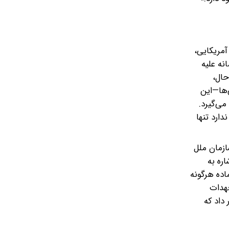
آمریکایی،
نه علیه
حال،
‌ها—این
ی‌گیرد.
ارد تنها
ازمان ملل
ره به
آن است، تأکید کرد که این ماده هرگونه
عهدات
داد که