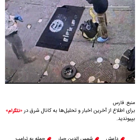
منبع:
فارس
برای اطلاع از آخرین اخبار و تحلیل‌ها به کانال شرق در
«تلگرام»
بپیوندید.
داعش
شمس الدین جبار
حمله به ترامپ