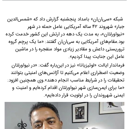
شبکه «سی‌ان‌ان» بامداد پنجشنبه گزارش داد که «شمس‌الدین
جبار» شهروند ۴۲ ساله آمریکایی عامل حمله در شهر
«نیواورلئان»، به مدت یک دهه در ارتش این کشور خدمت کرده
بود.مقام‌های آمریکایی به سی‌ان‌ان گفتند: «ما یک پرچم گروه
تروریستی داعش و مقادیر زیادی مواد منفجره را در ماشین
عامل این جنایت پیدا کردیم».
فرماندار ایالت «لوئیزیانا» نیز در این‌باره گفت: «در نیواورلئان
وضعیت اضطراری اعلام می‌کنیم تا آژانس‌های امنیتی بتوانند
تحقیقات را در شرایط مناسب انجام دهند».وی همچنین افزود:
«ما برای ایمن‌سازی شهر نیواورلئان اقدام کرده‌ایم و امنیت و
ایمنی شهروندان را در اولویت قرار داده‌ایم».