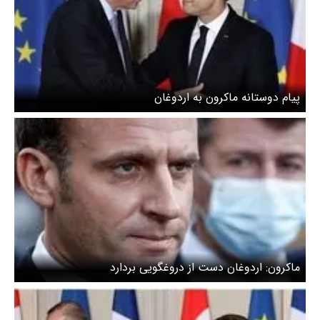
پیام دوستانه ماکرون به اردوغان
ماکرون: اردوغان دست از دروغگویی بردارد