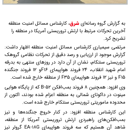
به گزارش گروه رسانه‌ای
شرق
،
کارشناس مسائل امنیت منطقه
آخرین تحرکات مرتبط با ارتش تروریستی آمریکا در منطقه را
تشریح کرد.
مرتضی سیمیاری کارشناس مسائل امنیت منطقه اظهار داشت:
گزارش موجود از ارزیابی و رصد دقیق از تحرکات نظامی گروهک
تروریستی سنتکام، نشان از آن دارد در روزهای منتهی به بدرقه
امام شهید انقلاب، ۲۴ فروند هواپیمای F۱۶و ۱۲ فروند جنگنده
F۱۵ و نیز ۱۲ فروند هواپیمای F۳۵ از منطقه خارج شده است.
وی افزود: همچنین ۸ فروند بمب‌افکن B-۵۲ که از پایگاه هوایی
مینوت در داکوتای شمالی به منطقه اعزام شده بودند، اکنون از
محدوده ماموریتی تروریستی سنتکام خارج شده است.
این کارشناس منطقه افزود: در کنار خروج جنگنده‌ها و نیز
بمب‌افکن‌های راهبردی ارتش تروریستی آمریکا از منطقه،
شاهد آن هستیم که سه فروند هواپیمای EA-۱۸G گرولر نیز