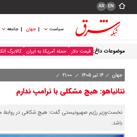
AR
EN
سیاست
جهان
جامعه
موضوعات داغ:
قیمت دلار
حمله آمریکا به ایران
کالابرگ الک
جهان
۱۴ تیر ۱۴۰۵
۲۱:۰۰
نتانیاهو: هیچ مشکلی با ترامپ ندارم
نخست‌وزیر رژیم صهیونیستی گفت: هیچ شکافی در روابط من ب
باشد.