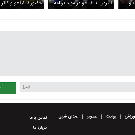
 و
لیبرمن: نتانیاهو در مورد برنامه
حضور نتانیاهو و کاتز
هسته ای ایران دروغ می گوید
لبنان
ار
ن
رزش
روایت
تصویر
صدای شرق
تماس با ما
درباره ما