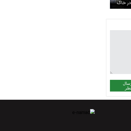
 در خاک
سال
ظر