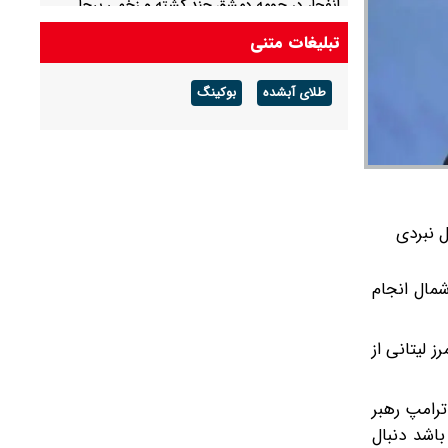
انفجار در حومه دمشق چند کشته و زخمی برجا
گذاشت
تبلیغات متنی
آمریکا تحریم‌های جدیدی علیه کوبا اعمال کرد
طلای آبشده
بوکینگ
ل نبردی
شمال انجام
ز لیتانی از
ترامپ رهبر
اشد دنبال