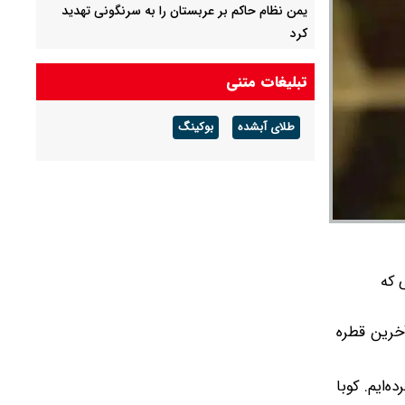
یمن نظام حاکم بر عربستان را به سرنگونی تهدید
کرد
خبر وال‌استریت ژورنال از بن‌بست مذاکرات رم /
تبلیغات متنی
شروط اسرائیل، عقب‌نشینی از لبنان را به تأخیر
انداخته
طلای آبشده
بوکینگ
رسانه آمریکایی از جزییات توافق موقت ایران و
آمریکا خبر داد
 که
 آخرین قطره
ایم. کوبا