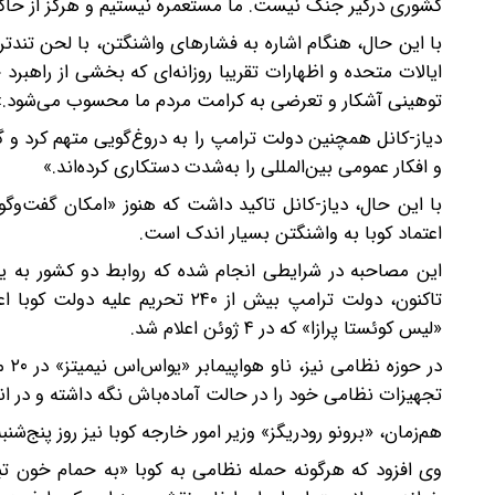
کشوری درگیر جنگ نیست. ما مستعمره نیستیم و هرگز از حا
با این حال، هنگام اشاره به فشارهای واشنگتن، با لحن تندت
ایالات متحده و اظهارات تقریبا روزانه‌ای که بخشی از راهب
توهینی آشکار و تعرضی به کرامت مردم ما محسوب می‌شود.»
دیاز-کانل همچنین دولت ترامپ را به دروغ‌گویی متهم کرد و 
و افکار عمومی بین‌المللی را به‌شدت دستکاری کرده‌اند.»
با این حال، دیاز-کانل تاکید داشت که هنوز «امکان گفت‌وگو»
اعتماد کوبا به واشنگتن بسیار اندک است.
تاکنون، دولت ترامپ بیش از ۲۴۰ 
«لیس کوئستا پرازا» که در ۴ ژوئن اعلام شد.
در 
تجهیزات نظامی خود را در حالت آماده‌باش نگه داشته و در ا
هم‌زمان، «برونو رودریگز» وزیر امور خارجه کوبا نیز روز پنج‌
وی افزود که هرگونه حمله نظامی به کوبا «به حمام خون تبد