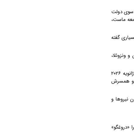
ز سوی دولت
امعه ماست،
یاری گفته‌
و ونزوئلا،
این مصاحبه در شرایطی انجام شده که روابط دو کشور به یکی از پرتنش‌ترین دوره‌های خود در دهه‌های اخیر رسیده است. از ژانویه ۲۰۲۶
کانل و همسرش
، پنتاگون نیروها و
ا «دروغگو»