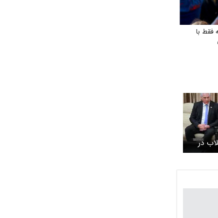
 فقط با
اب در
با /