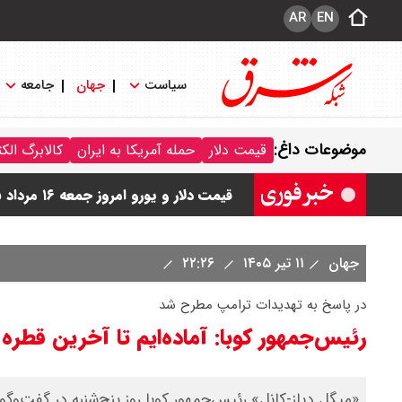
AR
EN
سیاست
جهان
جامعه
قیمت طلا و سکه امروز جمعه ۱۶ مرداد ۱۴۰۵/ قیمت سکه چند ؟ + جدول
موضوعات داغ:
قیمت دلار
حمله آمریکا به ایران
کالابرگ الک
ماجرای صدای انفجار بوشهر چیست ؟
قیمت دلار و یورو امروز جمعه ۱۶ مرداد ۱۴۰۵ / دلار چند ؟ + جدول
قیمت سکه پارسیان امروز جمعه ۱۶ مرداد ۱۴۰۵ / سکه پارسیان ۱۰۰ سوتی چند ؟ جدول
جهان
۱۱ تیر ۱۴۰۵
۲۲:۲۶
ترکیه و عراق، پروژه کاهش وابستگی به ت
در پاسخ به تهدیدات ترامپ مطرح شد
رئیس‌جمهور کوبا: آماده‌ایم تا آخرین قطره
«میگل دیاز-کانل» رئیس‌جمهور کوبا روز پنج‌شنبه در گفت‌وگ