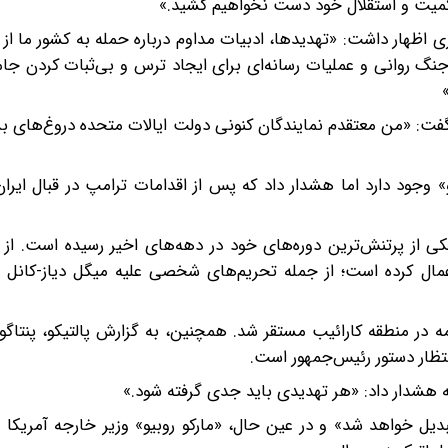
کمیت و استقلال خود دست نخواهیم کشید.»
ری اظهار داشت: «تهدیدها، ادبیات مداوم درباره حمله به کشور ما ا
رد جنگ روانی و عملیات رسانه‌ای برای ایجاد ترس و بی‌ثبات کردن ج
گفت: «من معتقدم نمایندگان کنونی دولت ایالات متحده دروغ‌های بس
 وجود دارد اما هشدار داد که پس از اقدامات ترامپ در قبال ایران 
تحریم علیه دولت کوبا اعمال کرده است؛ از جمله تحریم‌های شخصی علیه میگل دیاز-
حوزه نظامی نیز، ناو هواپیمابر «یواس‌اس نیمیتز» در ۲۰ مه در منطقه کارائیب مستقر شد. همچنین، به گزارش پالتیکو
نتظار دستور رئیس‌جمهور است.
شنبه هشدار داد: «هر تهدیدی باید جدی گرفته شود.»
یل خواهد شد» و در عین حال، «مارکو روبیو» وزیر خارجه آمریکا ر