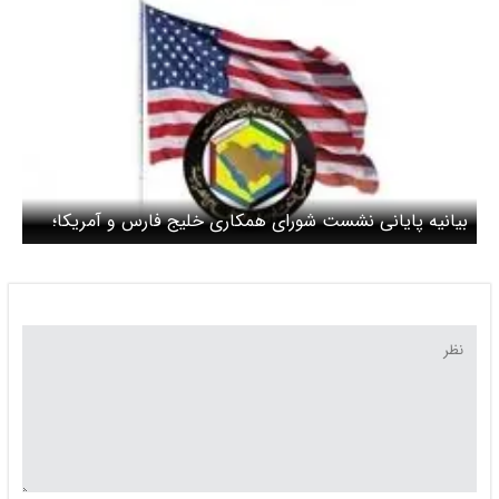
بیانیه پایانی نشست شورای همکاری خلیج فارس و آمریکا؛
حمایت از مذاکرات تهران-واشنگتن