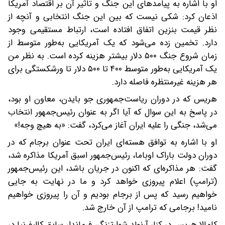
او با اشاره به پیامدهای این جنگ و تاثیر آن بر اقتصاد آمریکا
اذعان کرد: شکی نیست که بین این جنگ انتخابی و آنچه از
نظر قیمت بنزین اتفاق افتاده است، ارتباط مستقیمی وجود
دارد. تخمین زده می‌شود که یک آمریکایی به‌طور متوسط ​​از
زمان شروع جنگ ۵۰۰ دلار بیشتر هزینه کرده است. به نظر من
یک آمریکایی به‌طور متوسط ​​۴۰۰ تا ۵۰۰ دلار تا ورشکستگی برای
هر هزینه غیرمنتظره فاصله دارد.
هریس که در دوران ریاست‌جمهوری جو بایدن، معاون او بود،
در پاسخ به این سوال که آیا اگر به عنوان رئیس‌جمهور انتخاب
می‌شد، جنگی را علیه ایران آغاز می‌کرد، گفت: «به هیچ وجه!»
او با اشاره به توافق هسته‌ای ایران تحت عنوان برجام که در
دوران دولت باراک اوباما، رئیس‌جمهور اسبق آمریکا مذاکره شد،
گفت: هر مذاکره‌ای که اکنون در جریان باشد، این رئیس‌جمهور
(ترامپ) اعلام پیروزی خواهد کرد و ما در نهایت به جایی
خواهیم رسید که پس از برجام بودیم و آن را پیروزی خواهیم
نامید! برجامی که ترامپ از آن خارج شد.
کامالا هریس در کنار آرنولد شوارتزنگر، فرماندار سابق کالیفرنیا در