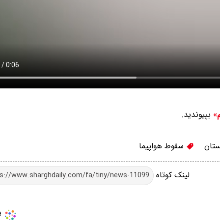
بپیوندید.
م»
تان
سقوط هواپیما
لینک کوتاه