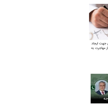
 جهت ایجاد
ز مهاجرت به
جه
اره