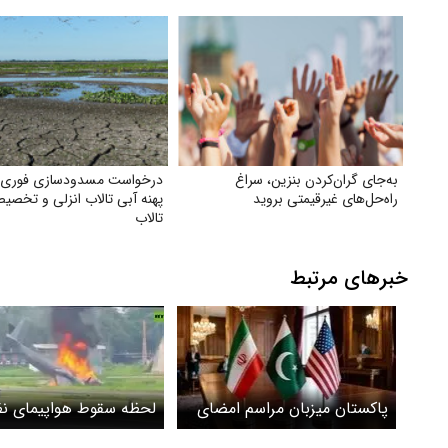
به‌جای گران‌کردن بنزین، سراغ
درخواست مسدودسازی فوری
راه‌حل‌های غیرقیمتی بروید
پهنه آبی تالاب انزلی و تخصی
تالاب
خبرهای مرتبط
پاکستان میزبان مراسم امضای
لحظه سقوط هواپیمای ن
توافق ایران و آمریکا در ژنو
هند را ببینید + ویدیو