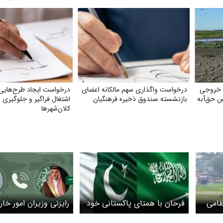
 خروجی
درخواست واگذاری سهم مالکانه اعضای
درخواست ایجاد طرح‌هایی
ص حق‌آبه
بازنشسته صندوق ذخیره فرهنگیان
اشتغال فراگیر و جلوگیری ا
کلان‌شهرها
ظامی
فرحان با همتای پاکستانی خود
رایزنی وزیران امور خار
درباره تفاهم ایران و آمریکا
عربستان و پاکستان درب