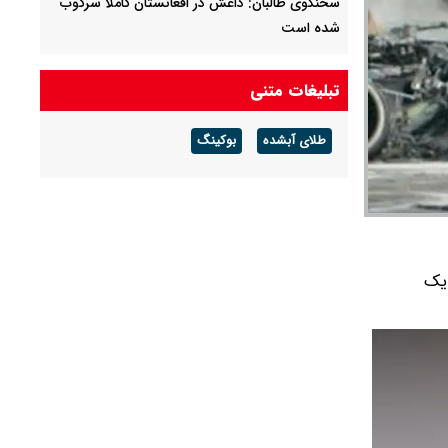
سخنگوی طالبان: داعش در افغانستان کاملا سرکوب
شده است
انفجار در یمن
تبلیغات متنی
طلای آبشده
بوکینگ
 یک