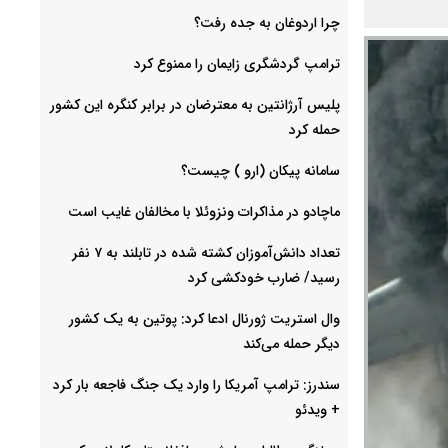
چرا اردوغان به جده رفت؟
ترامپ گردشگری زایمان را ممنوع کرد
پلیس آرژانتین به معترضان در برابر کنگره این کشور
حمله کرد
سامانه پیکان (ارو ) چیست؟
ماچادو در مذاکرات ونزوئلا با مخالفان غایب است
تعداد دانش‌آموزان کشته شده در تابلند به ۷ نفر
رسید/ ضارب خودکشی کرد
وال استریت ژورنال ادعا کرد: پوتین به یک کشور
دیگر حمله می‌کند
سندرز: ترامپ آمریکا را وارد یک جنگ فاجعه بار کرد
+ ویدئو