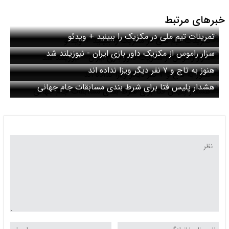
خبرهای مرتبط
تمرینات تیم ملی در مکزیک را ببینید + ویدئو
سزار راموس از مکزیک داور بازی ایران - نیوزیلند شد
هنوز به تاج و ۷ نفر دیگر ویزا نداده اند
هشدار پلیس فتا برای شرط بندی مسابقات جام جهانی