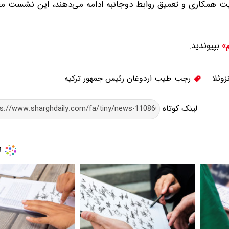
قویت همکاری و تعمیق روابط دوجانبه ادامه می‌دهند، این نشست م
بپیوندید.
م»
وئلا
رجب طیب اردوغان رئیس جمهور ترکیه
لینک کوتاه