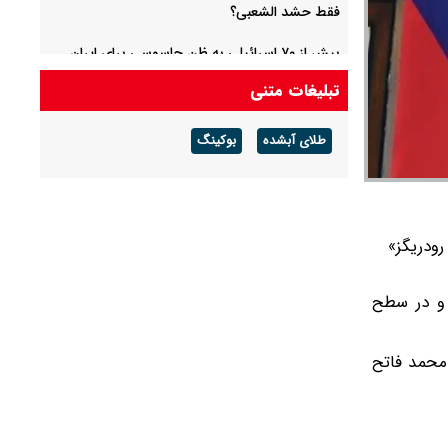
فقط حشد الشعبی؟
بیش از ۷۰ اسرائیلی به ظن جاسوسی برای ایران
بازداشت شدند
تبلیغات متنی
وزیر خارجه ترکیه: مصر شاید به ائتلاف مکه بپیوندد
طلای آبشده
بوکینگ
/ این ائتلاف علیه ایران نیست
ودریگز»
 و در سطح
«محمد فاتح