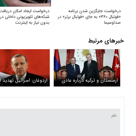
درخواست جایگزین شدن برنامه
درخواست ایجاد امکان دریافت
«فوتبال ۳۶۰» به جای «فوتبال برتر» در
شبکه‌های تلویزیونی داخلی در م
صداوسیما
بدون نیاز به اینترنت
خبرهای مرتبط
ارمنستان و ترکیه درباره عادی
اردوغان: اسرائیل تهدید ا
سازی روابط خود رایزنی می
برای منطقه است
کنند