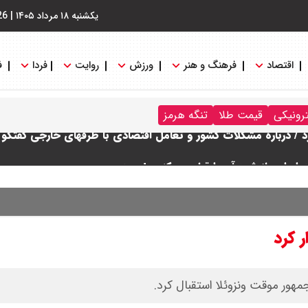
یکشنبه ۱۸ مرداد ۱۴۰۵
|
26
اقتصاد
فرهنگ و هنر
ورزش
روایت
فردا
ف
ترونیکی
قیمت طلا
تنگه هرمز
رد / درباره مشکلات کشور و تعامل اقتصادی با طرفهای خارجی گفتگو
ایران باز شود آن را قطع می‌کنیم + ویدیو
 کرد
 : شانس او از گروسی برای دبیرکلی سازمان ملل بیشتر شد
هور موقت ونزوئلا استقبال کرد.