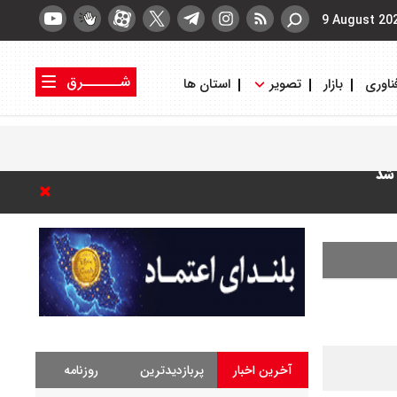
9 August 20
شــــــرق
ناوری
بازار
تصویر
استان ها
کتاب شرق
روزنامه شرق
 شد
آخرین اخبار
پربازدیدترین
روزنامه