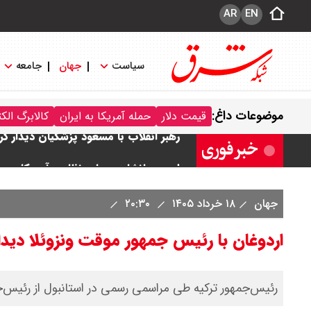
AR
EN
سیاست
جهان
جامعه
موضوعات داغ:
قیمت دلار
حمله آمریکا به ایران
کالابرگ الک
یک ادعا: برخی مالکان اجاره بها را ۶۰ درصد افزایش می دهند
رهبر انقلاب با مسعود پزشکیان دیدار ک
امیر جهانشاهی: پای نظامی آمریکایی به 
جهان
۱۸ خرداد ۱۴۰۵
۲۰:۳۰
ونس در بن‌بست سیاسی قرار دارد
اردوغان با رئیس جمهور موقت ونزوئلا دیدار
با این دیپلمات کاستاریکایی آشنا شوید
رئیس‌جمهور ترکیه طی مراسمی رسمی در استانبول از رئیس‌جم