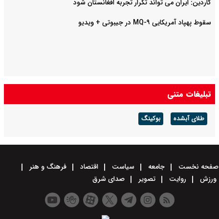
گاردین: ایران می تواند تکرار تجربه افغانستان شود
سقوط پهپاد آمریکایی MQ-۹ در جیبوتی + ویدیو
تبلیغات متنی
طلای آبشده
بوکینگ
صفحه نخست
جامعه
سیاست
اقتصاد
فرهنگ و هنر
ورزش
روایت
تصویر
صدای شرق