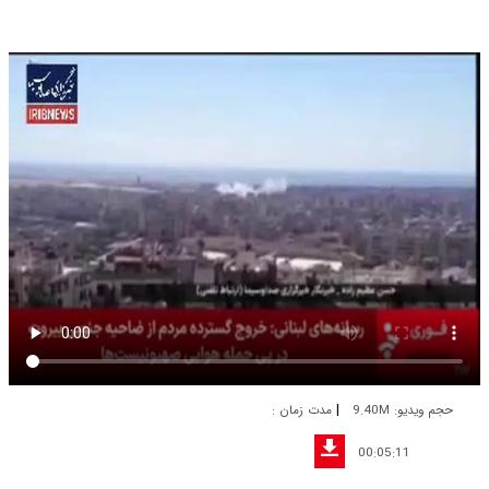
|
حجم ویدیو: 9.40M
مدت زمان :
00:05:11