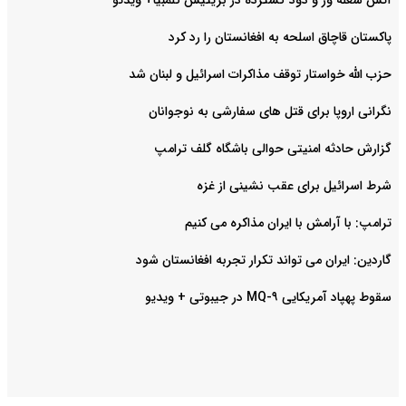
آتش شعله ور و دود گسترده در بریتیش کلمبیا+ ویدئو
پاکستان قاچاق اسلحه به افغانستان را رد کرد
حزب الله خواستار توقف مذاکرات اسرائیل و لبنان شد
نگرانی اروپا برای قتل های سفارشی به نوجوانان
گزارش حادثه امنیتی حوالی باشگاه گلف ترامپ
شرط اسرائیل برای عقب نشینی از غزه
ترامپ: با آرامش با ایران مذاکره می کنیم
گاردین: ایران می تواند تکرار تجربه افغانستان شود
سقوط پهپاد آمریکایی MQ-۹ در جیبوتی + ویدیو