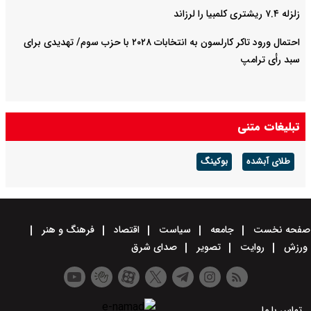
زلزله ۷.۴ ریشتری کلمبیا را لرزاند
احتمال ورود تاکر کارلسون به انتخابات ۲۰۲۸ با حزب سوم/ تهدیدی برای
سبد رأی ترامپ
تبلیغات متنی
طلای آبشده
بوکینگ
صفحه نخست
جامعه
سیاست
اقتصاد
فرهنگ و هنر
ورزش
روایت
تصویر
صدای شرق
تماس با ما