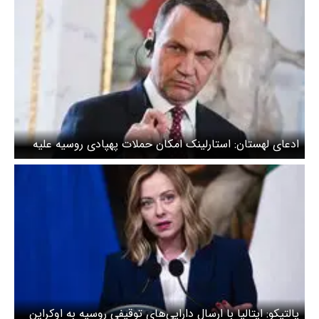
ادعای لهستان: استارلینک امکان حملات پهپادی روسیه علیه
اوکراین را فراهم می‌کند
پالتیکو: ایتالیا با ارسال دارایی‌های توقیفی روسیه به اوکراین