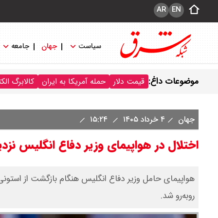
AR
EN
سیاست
جهان
جامعه
موضوعات داغ:
قیمت دلار
حمله آمریکا به ایران
کالابرگ الک
جهان
۴ خرداد ۱۴۰۵
۱۵:۲۴
اختلال در هواپیمای وزیر دفاع انگلیس نزد
هواپیمای حامل وزیر دفاع انگلیس هنگام بازگشت از استونی و
روبه‌رو شد.