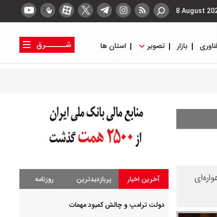
8 August 20
شــــــرق
ناوری
بازار
تصویر
استان ها
کتاب شرق
روزنامه شرق
اره‌ای
آخرین اخبار
پربازدیدترین
روزنامه
دولت ترامپ و چالش کمبود مهمات