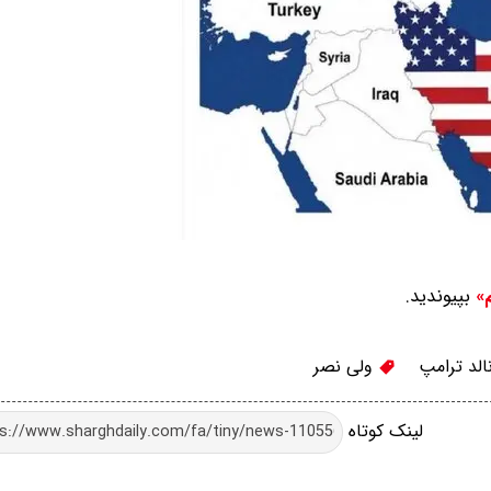
بپیوندید.
م»
لد ترامپ
ولی نصر
لینک کوتاه