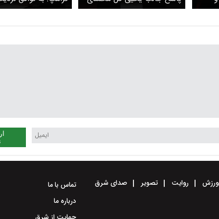
رباره
به دونالد ترامپ+ عکس
شدیم
ار
ن
رزش
روایت
تصویر
صدای شرق
تماس با ما
درباره ما
حمایت از شرق