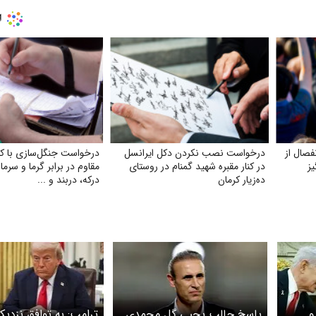
صال از
درخواست نصب نکردن دکل ایرانسل
درخواست جنگل‌سازی با ک
ز
در کنار مقبره شهید گمنام در روستای
مقاوم در برابر گرما و سرما
ده‌زیار کرمان
درکه، دربند و ...
و
پاسخ جالب یحیی گل محمدی
ترامپ: به توافق نزدیک