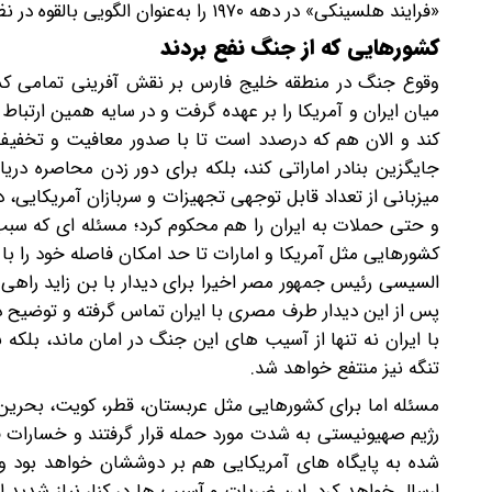
«فرایند هلسینکی» در دهه ۱۹۷۰ را به‌عنوان الگویی بالقوه در نظر دارد؛ فرایندی که در دوران جنگ سرد به کاهش تنش‌ها در اروپا کمک کرد.
کشورهایی که از جنگ نفع بردند
وقوع جنگ در منطقه خلیج فارس بر نقش آفرینی تمامی کشو
میان ایران و آمریکا را بر عهده گرفت و در سایه همین ارتبا
کند و الان هم که درصدد است تا با صدور معافیت و تخفیف دا
جایگزین بنادر اماراتی کند، بلکه برای دور زدن محاصره دریا
میزبانی از تعداد قابل توجهی تجهیزات و سربازان آمریکایی،
و حتی حملات به ایران را هم محکوم کرد؛ مسئله ای که سبب 
کشورهایی مثل آمریکا و امارات تا حد امکان فاصله خود را ب
السیسی رئیس جمهور مصر اخیرا برای دیدار با بن زاید راهی 
پس از این دیدار طرف مصری با ایران تماس گرفته و توضیح دا
با ایران نه تنها از آسیب های این جنگ در امان ماند، بلکه
تنگه نیز منتفع خواهد شد.
مسئله اما برای کشورهایی مثل عربستان، قطر، کویت، بحرین،
رژیم صهیونیستی به شدت مورد حمله قرار گرفتند و خسارات فر
شده به پایگاه های آمریکایی هم بر دوششان خواهد بود و ک
ارسال خواهد کرد. این ضربات و آسیب ها در کنار نیاز شدید این