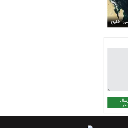
سی: خلیج
سمی
ان «خلیج
ند/ کاخ
تغییری
سال
ظر