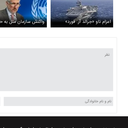
اعزام ناو «جرالد آر. فورد»
واکنش سازمان ملل به ح
آمریکا به خلیج فارس
آمریکا در خلیج فارس