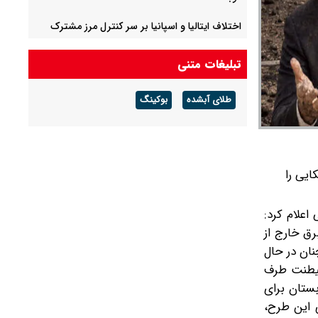
اختلاف ایتالیا و اسپانیا بر سر کنترل‌ مرز مشترک
شدت گرفت/ تهدید به اقدام متقابل مادرید
تبلیغات متنی
عملیات تروریستی داعش در منطقه سیده زینب
دمشق خنثی شد
طلای آبشده
بوکینگ
سازمان ملل تهام جاسوسی کارمندش برای اسرائیل را
بررسی می کند
ایی را
اعلام کرد:
رق خارج از
نان در حال
شیطنت طرف
بستان برای
 این طرح،