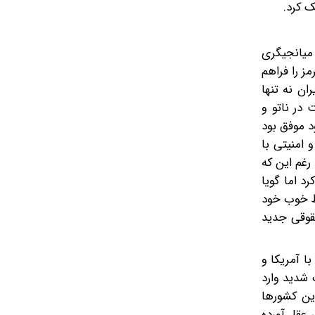
میانجیگری
ز را فراهم
ان نه تنها
 در ناتو و
د موفق بود
 امنیتی با
رغم این که
د اما گویا
بط خوب خود
حقوقی جدید
ا آمریکا و
 شدید وارد
این کشورها
 عقل آورده