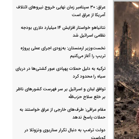
عراق: ۳۰ سپتامبر زمان نهایی خروج نیروهای ائتلاف
آمریکا از عراق است
نتانیاهو خواستار افزایش ۱۴ میلیارد دلاری بودجه
نظامی اسرائیل شد
نخست‌وزیر ارمنستان: به‌زودی اجرای عملی پروژه
تریپ را آغاز می‌کنیم
ترکیه به دلیل حملات پهپادی عبور کشتی‌ها در دریای
سیاه را محدود کرد
توافق لبنان و اسرائیل بر سر فهرست کشورهای ناظر
بر خلع سلاح حزب‌الله
مقام عراقی: طرف‌های خارجی از عراق خواستند به
حملات پاسخ ندهد
دولت ترامپ به دنبال تکرار سناریوی ونزوئلا در
کوباست