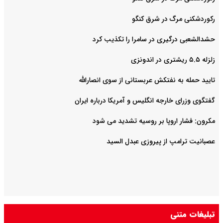
رکوردشکنی مرگ در شرق کنگو
حشدالشعبی درگیری در سامرا را تکذیب کرد
زلزله ۵.۵ ریشتری در اندونزی
تایید حمله به نفتکش عربستانی از سوی انصارالله
گفتگوی وزرای خارجه انگلیس و آمریکا درباره ایران
مکرون: فشار اروپا بر روسیه تشدید می شود
عصبانیت ترامپ از پیروزی عبدل السید
تبلیغات متنی