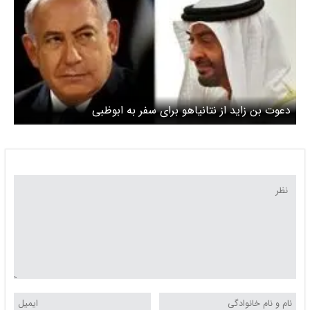
دعوت بن زاید از نتانیاهو برای سفر به ابوظبی