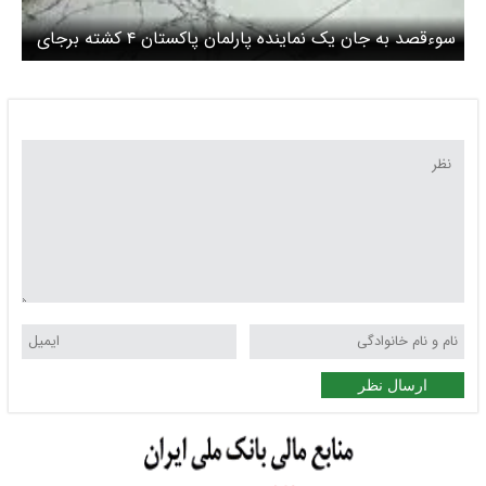
سوءقصد به جان یک‌ نماینده پارلمان پاکستان ۴ کشته برجای
گذاشت
ارسال نظر