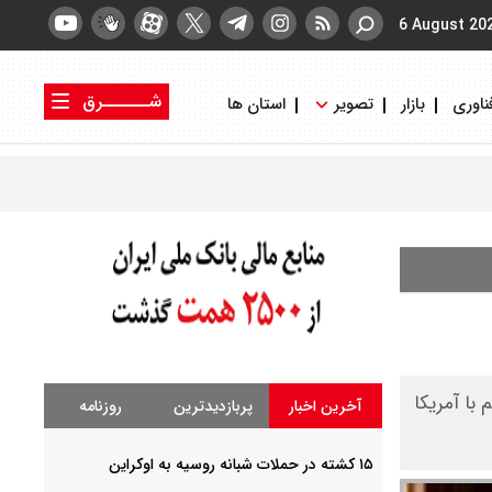
6 August 20
شــــــرق
ناوری
بازار
تصویر
استان ها
کتاب شرق
روزنامه شرق
با آمریکا
آخرین اخبار
پربازدیدترین
روزنامه
۱۵ کشته در حملات شبانه روسیه به اوکراین