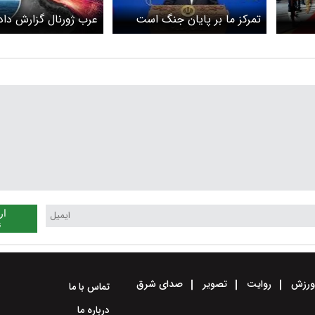
تمرکز ما بر پایان جنگ است
عرب ژورنال گزارش داد:
گشت‌زنی مخفیانه‌ای آم
دو ناوشکن و و حملا
دهنده ایران / دوشنبه 
هرمز چه گذشت؟
ار
ن
رزش
روایت
تصویر
صدای شرق
تماس با ما
درباره ما