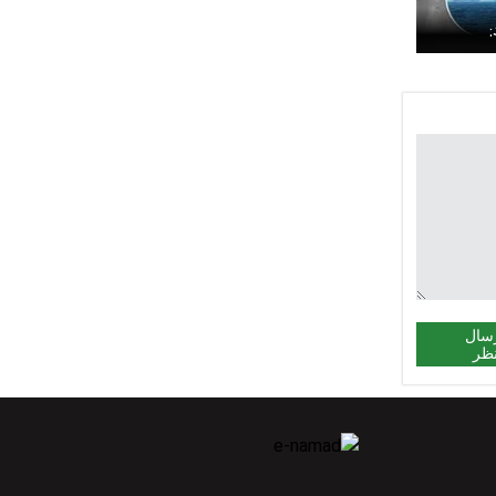
ریکا با
ت هشدار
در تنگه
سال
ظر