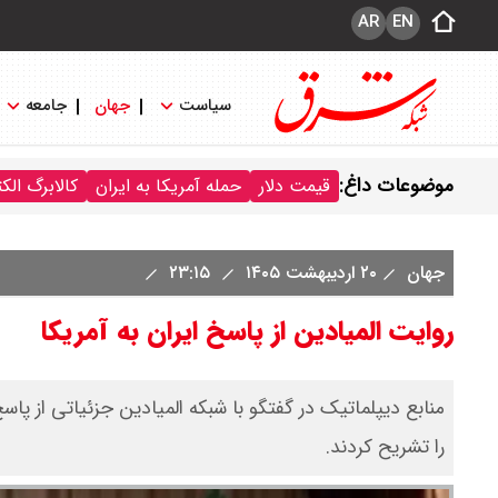
AR
EN
سیاست
جهان
جامعه
موضوعات داغ:
قیمت دلار
حمله آمریکا به ایران
کالابرگ الک
جهان
۲۰ اردیبهشت ۱۴۰۵
۲۳:۱۵
روایت المیادین از پاسخ ایران به آمریکا
منابع دیپلماتیک در گفتگو با شبکه المیادین جزئیاتی از پا
را تشریح کردند.