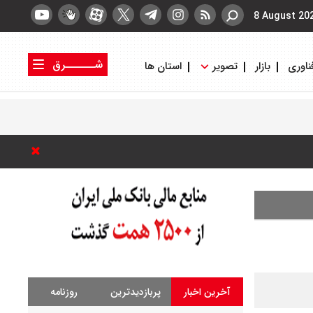
8 August 20
شــــــرق
ناوری
بازار
تصویر
استان ها
کتاب شرق
روزنامه شرق
آخرین اخبار
پربازدیدترین
روزنامه