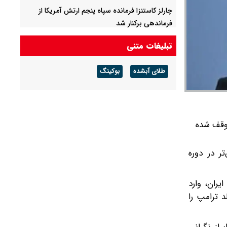
چارلز کاستنزا فرمانده سپاه پنجم ارتش آمریکا از
فرماندهی برکنار شد
مسرور بارزانی: با اسرائیل رابطه‌ای نداریم/ هیچ
تبلیغات متنی
نیروی آمریکایی در پایگاه حریر حضور ندارد
طلای آبشده
بوکینگ
حمایت از نتانیاهو در کمتر از یک ماه ۶ درصد کاهش
یافت
انصارالله: یمن در مسیر پایان محاصره گام برمی‌دارد/
نیروهای ما کاملا آماده هستند
توقف شده
ر در دوره
ران، وارد
 ترامپ را