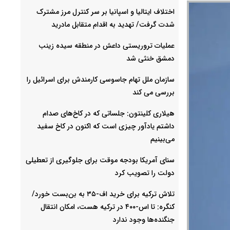
اختلاف ایتالیا و اسپانیا بر سر کنترل‌ مرز مشترک
شدت گرفت/ تهدید به اقدام متقابل مادرید
عملیات تروریستی داعش در منطقه سیده زینب
دمشق خنثی شد
سازمان ملل تهام جاسوسی کارمندش برای اسرائیل را
بررسی می کند
هیلاری کلینتون: جلساتی که در کاخ‌های صدام
داشتم یادآور چیزی است که اکنون در کاخ سفید
می‌بینیم
سنای آمریکا بودجه موقت برای جلوگیری از تعطیلی
دولت را تصویب کرد
تلاش ترکیه برای خرید اف-۳۵ به بن‌بست خورد/
کنگره: تا اس-۴۰۰ در ترکیه هست، امکان انتقال
جنگنده‌ها وجود ندارد