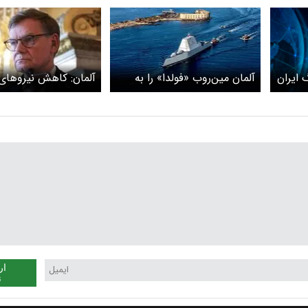
نگ ایران
آلمان مین‌روب «فولدا» را به
آلمان: کاهش نیروهای 
سوی تنگه هرمز فرستاد
تاثیری بر بازدارندگی نا
ار
ن