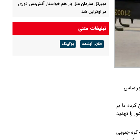
دبیرکل سازمان ملل باز هم خواستار آتش‌بس فوری
در اوکراین شد
گفتگوی تلفنی وزرای امور خارجه ایران و موریتانی
تبلیغات متنی
برکناری دو مقام ارشد موساد
طلای آبشده
بوکینگ
 براساس
کرده تا بر
ر را تهدید
 اطلاعات کره جنوبی