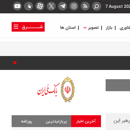
7 August 20
شــــــرق
ناوری
بازار
تصویر
استان ها
کتاب شرق
روزنامه شرق
هبر این
آخرین اخبار
پربازدیدترین
روزنامه