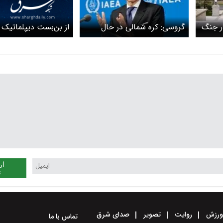
از بن‌بست دیپلماتیک 
در جنگ
گروسی: کره شمالی در حال
ترور
گسترش سریع توانایی هسته‌ای
خود است
ار
ن
رزش
روایت
تصویر
صدای شرق
تماس با ما