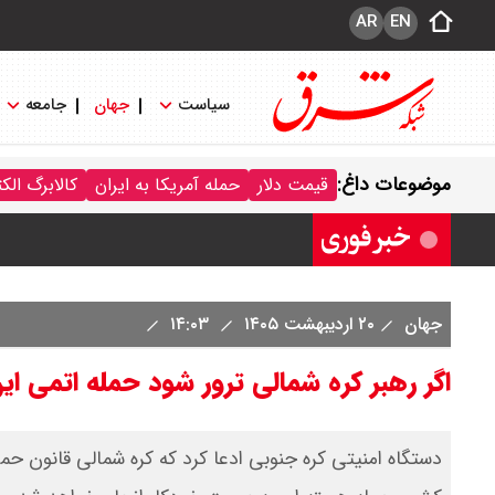
AR
EN
سیاست
جهان
جامعه
موضوعات داغ:
قیمت دلار
حمله آمریکا به ایران
کالابرگ الک
ترکیه و عراق، پروژه کاهش وابستگی به ت
جهان
۲۰ اردیبهشت ۱۴۰۵
۱۴:۰۳
اگر رهبر کره شمالی ترور شود حمله اتمی ا
دستگاه امنیتی کره جنوبی ادعا کرد که کره شمالی قانون حم