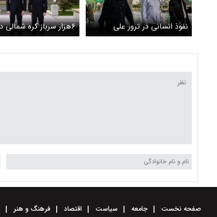
نفوذ انسانی در ترور علی
۶هزار سرباز کره شمالی 
لاریجانی چقدر نقش داشت؟ /
اوکراین کشته شدند
علی مطهری پاسخ داد
صفحه نخست
جامعه
سیاست
اقتصاد
فرهنگ و هنر
و