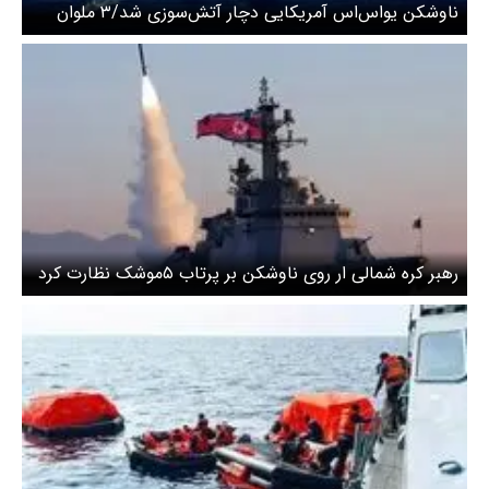
ناوشکن یواس‌اس آمریکایی دچار آتش‌سوزی شد/۳ ملوان
مجروح شدند
رهبر کره شمالی ار روی ناوشکن بر پرتاب ۵موشک نظارت کرد