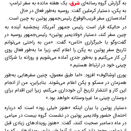
به گزارش گروه رسانه‌ای
شرق
،
یک هفته مانده به سفر ترامپ
به پکن، دستیار کرملین گفت: روسیه به‌طور فعال در حال
آماده‌سازی سفر قریب‌الوقوع رئیس‌جمهور پوتین به چین است.
در حالیکه قرار است رئیس جمهور آمریکا، پنجشنبه آینده به
چین سفر کند، دستیار «ولادیمیر پوتین» رئیس‌جمهور روسیه در
گفت‌و‌گو با خبرگزاری «تاس» گفت: «من به راحتی می‌توانم
تاریخ سفر پوتین به پکن را اعلام کنم، زیرا ما به‌طور فعال روی
آن کار می‌کنیم و به‌طور جدی آماده می‌شویم و روزانه با شرکای
چینی خود در ارتباط هستیم.»
یوری اوشاکوف» افزود: «اما طبق معمول، چنین سفر‌هایی به‌طور
همزمان در مسکو و پکن اعلام می‌شوند. بنابراین، من از انجام
این کار و انتشار تاریخ آن خودداری می‌کنم، زیرا این اقدام برای
دوستان چینی ما غیردوستانه خواهد بود.»
دستیار پوتین با بیان اینکه «هنوز خیلی زود» است که درباره
احتمال حضور ولادیمیر پوتین در نشست گروه بیست در میامی
در ماه دسامبر صحبت کنند، گفت: «هنوز رویداد‌های زیادی قبل
از دسامبر وجود دارد که من از آنها خبر دارم، رویداد‌هایی که ما