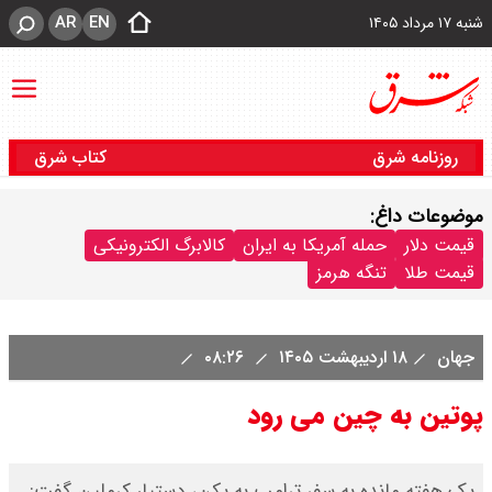
AR
EN
شنبه ۱۷ مرداد ۱۴۰۵
روزنامه شرق
کتاب شرق
موضوعات داغ:
قیمت دلار
حمله آمریکا به ایران
کالابرگ الکترونیکی
قیمت طلا
تنگه هرمز
جهان
۱۸ اردیبهشت ۱۴۰۵
۰۸:۲۶
پوتین به چین می رود
یک هفته مانده به سفر ترامپ به پکن، دستیار کرملین گفت: