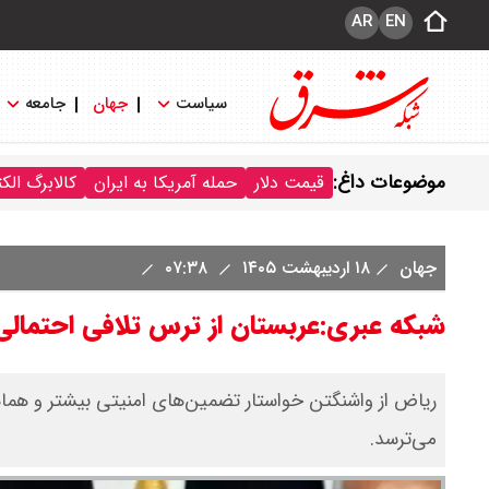
AR
EN
سیاست
جهان
جامعه
موضوعات داغ:
قیمت دلار
حمله آمریکا به ایران
کالابرگ الک
جهان
۱۸ اردیبهشت ۱۴۰۵
۰۷:۳۸
شبکه عبری:عربستان از ترس تلافی احتمالی 
ریاض از واشنگتن خواستار تضمین‌های امنیتی بیشتر و هماهن
می‌ترسد.