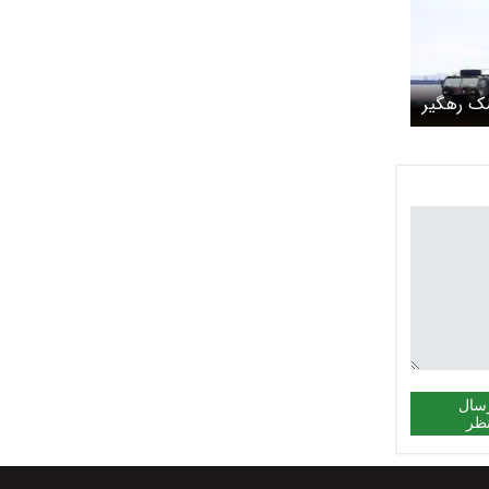
 موشک رهگیر
سال
ظر