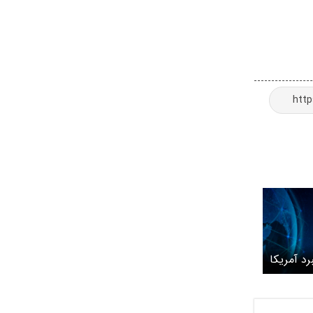
د آمریکا
وایت‌ها
نی