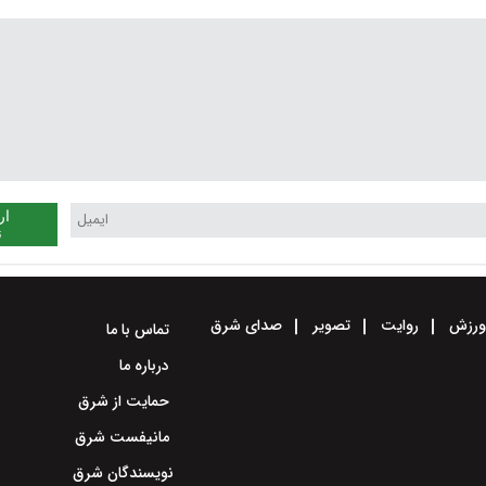
ار
ن
رزش
روایت
تصویر
صدای شرق
تماس با ما
درباره ما
حمایت از شرق
مانیفست شرق
نویسندگان شرق