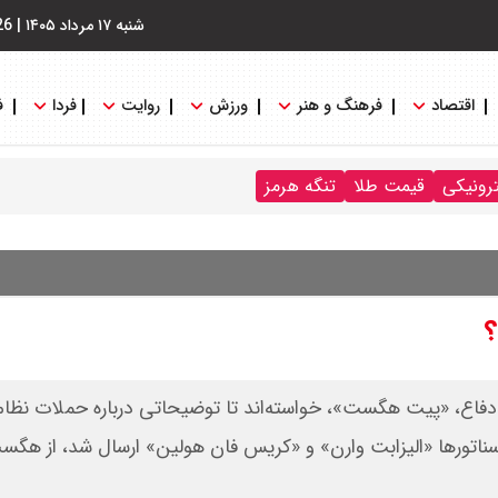
شنبه ۱۷ مرداد ۱۴۰۵
|
26
اقتصاد
فرهنگ و هنر
ورزش
روایت
فردا
ف
ترونیکی
قیمت طلا
تنگه هرمز
؟
 دفاع، «پیت هگست»، خواسته‌اند تا توضیحاتی درباره حملات نظامی
 سناتورها «الیزابت وارن» و «کریس فان هولین» ارسال شد، از هگ