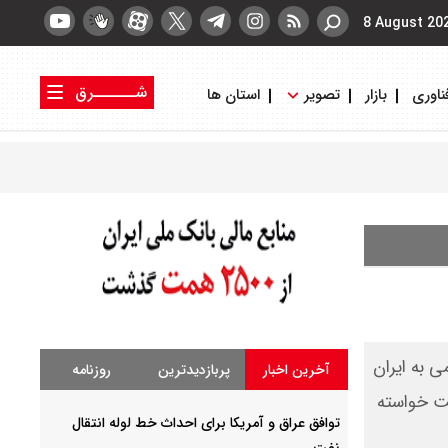
8 August 20
شــــــرق
ناوری
بازار
تصویر
استان ها
کتاب شرق
روزنامه شرق
 به ایران
آخرین اخبار
پربازدیدترین
روزنامه
ست خواسته
توافق عراق و آمریکا برای احداث خط لوله انتقال
نفت