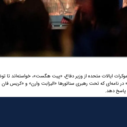
وکرات ایالات متحده از وزیر دفاع، «پیت هگست»، خواسته‌اند تا تو
ن» در نامه‌ای که تحت رهبری سناتورها «الیزابت وارن» و «کریس فان 