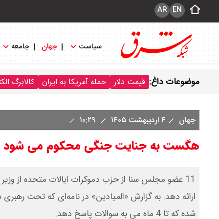
AR
EN
سیاست
جهان
جامعه
موضوعات داغ:
قیمت دلار
حمله آمریکا به ایران
کالابرگ الک
جهان
۴ اردیبهشت ۱۴۰۵
۱۰:۲۹
هگست به جنایت جنگی محکوم می شود 
11 عضو مجلس سنا از حزب دموکرات ایالات متحده از وزیر
ارائه دهد. به گزارش «المیادین» در نامه‌ای که تحت رهبری
شده که تا 4 ماه می به سوالات پاسخ دهد.