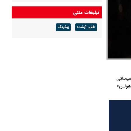
کوباست
تبلیغات متنی
اختلاف ایتالیا و اسپانیا بر سر کنترل‌ مرز مشترک
شدت گرفت/ تهدید به اقدام متقابل مادرید
طلای آبشده
بوکینگ
عملیات تروریستی داعش در منطقه سیده زینب
دمشق خنثی شد
ضیحاتی
هولین»