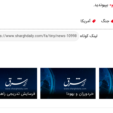
بپیوندید.
م»
جنگ
آمریکا
لینک کوتاه
خردورزان و یهودا
فرسایش تدریجی راهبر
در غرب آسیا؛ از جنگ ر
تا محدودیت‌های میدا